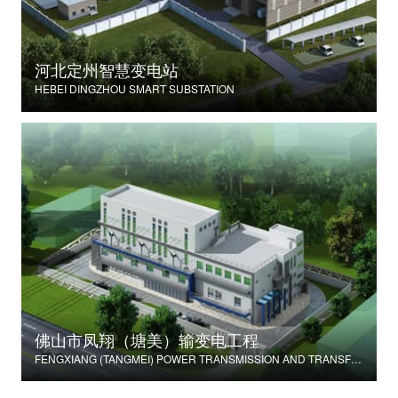
河北定州智慧变电站
HEBEI DINGZHOU SMART SUBSTATION
佛山市凤翔（塘美）输变电工程
FENGXIANG (TANGMEI) POWER TRANSMISSION AND TRANSFORMATION PROJECT